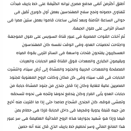
أطلق أكثرمن ألفى مدفع مصرى نيرانه الكثيفة على خط باريف فبدأت
تتهاوى حصونه ونجح سلاح المهندسين بعمل أول كوبرى ثقيل فى
حوالى الساعة الثامنة وبعد ثمانى ساعات قاموا بعمل ستين ممرا فى
الساتر الترابى على طول الجبهة.
ثم أخذت القوات المصرية فى عبور قناة السويس على طول الموجهة
واجتاحت تحصينات العدو، وفى الوقت نفسه كان المهندسون
العسكريون يفتحون فتحات واسعة فى الساتر التربى بقوة المياه
ويقيمون الكباري والمعدات فوق القناة لتعبر الدبابات والعربات
المصفحة والمعدات الحربية والجنود والمشاة إلى أرض سيناء، وانتشرت
الدبابات فى قلب سيناء وفى كل مكان وكانت الروح المعنوية للجنود
المصريين عالية للغاية وكان إذا قابل جندى من جنود المشاة دبابة من
دبابات العدو يأبى الفرار وكان يندفع نحوها وتتجه هى نحوه لتسحقه
وتمشى فوقه، كان الجندى الشجاع صامدا حتى إذا ما اقتربت منه أخرج
من جيبه قنبلة يدوية وفجرها فى داخل الدبابة فإذا هى حطام بمن
فيها وإذا هو شهيد بجوارها هذه الروح الفدائية العظيمة هى سر عبور
هذا المانع المائي وسر تحطيم خط باريف الذي قال عنه أنه حصين