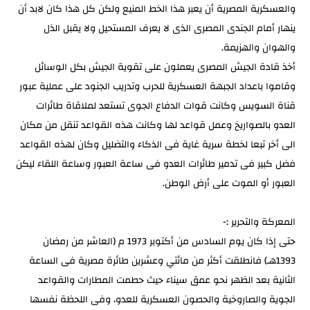
والعسكرية المصرية أن يعبر هذا الخط المنيع ولكن كل هذا كان لابد أن
ينهار أمام الجندى المصرى الذى لا يعرف المستحيل ولا يقبل الذل
والهوان والهزيمة.
أخذ قادة الجيش المصرى يعملون على تقوية الجيش بكل الوسائل
وقاموا باعداد الجبهة العسكرية للحرب وتدريب الجنود على عملية عبور
قناة السويس وكانت قوات الدفاع الجوى تستعد لملاقاة طائرات
العدو بالصواريخ وعمل قواعد لها وكانت هذه القواعد تنقل من مكان
الى أخر تبعا لخطة سرية غاية فى الذكاء والتضليل وكان لهذه القواعد
فضل كبير فى تدمير طائرات العدو فى ساعة العبور وساعة اللقاء ليكن
العبور أو الموت على أرض الوطن.
المعركة والتحرير :-
حتى إذا كان يوم السادس من أكتوبر 1973 م (العاشر من رمضان
1393هـ) فانطلقت أكثر من مائتي وعشرين طائرة مصرية فى الساعة
الثانية بعد الظهر نحو عمق سيناء حيث حطمت المطارات والقواعد
الجوية والصاروخية والحصون العسكرية للعدو، وفى اللحظة نفسها