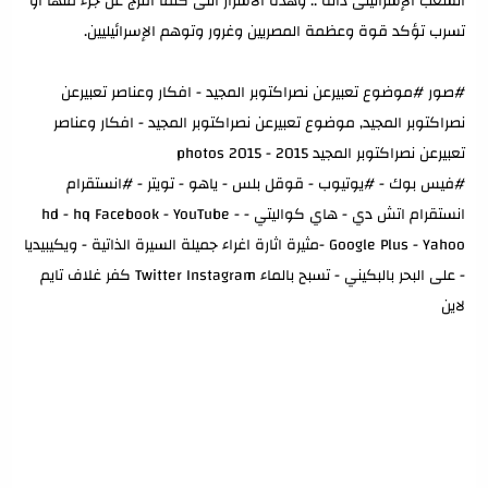
الشعب الإسرائيلى ذاته .. وهذه الأسرار التى كلما أفرج عن جزء منها أو
تسرب تؤكد قوة وعظمة المصريين وغرور وتوهم الإسرائيليين.
#صور #موضوع تعبيرعن نصراكتوبر المجيد - افكار وعناصر تعبيرعن
نصراكتوبر المجيد, موضوع تعبيرعن نصراكتوبر المجيد - افكار وعناصر
تعبيرعن نصراكتوبر المجيد 2015 - 2015 photos
#فيس بوك - #يوتيوب - قوقل بلس - ياهو - تويتر - #انستقرام
انستقرام اتش دي - هاي كواليتي - hd - hq Facebook - YouTube -
Google Plus - Yahoo -مثيرة اثارة اغراء جميلة السيرة الذاتية - ويكيبيديا
- على البحر بالبكيني - تسبح بالماء Twitter Instagram كفر غلاف تايم
لاين