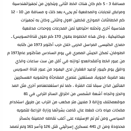
مسافة 3 - 5 كم كان هناك الخط الثانى ويتكون من تجهيزاتهندسية
ومرابض للدبابات والمدفعية ثم يجىء بعد ذلك و مسافة من 10 - 12
كم الخطالثالث الموازى للخطين الاول والثانى وكان به تجهيزات
هندسية أخرى وتحتله احتياطيا تمن المدرعات ووحدات مدفعية
ميكانيكية ، وكل هذه الخطوط بطول 170 كم طول قناةالسويس) ـ
حمدى الكنيسى المراسل الحربى خلال حرب أكتوبر 1973 من كتابه
الطوفان، تمكن الجيش المصري في يوم السادس منأكتوبر عام1973 م
من عبور الخط وأفقدالعدو توازنه في أقل من ست ساعات والذي
وافق يوم كيبور أوعيد الغفران لدى اليهود من عبور قناة السويس
بعد الضربة الجوية، مستغلين عنصري المفاجأة والتمويه العسكريين
الهائلين الذان سبقا تلك الفترة ، كما تم استغلالعناصر أخرى مثل المد
والجزر واتجاه أشعة الشمس من اختراق الساتر الترابي في 81
موقعمختلف وإزالة 3 ملايين متر مكعب من التراب عن طريق استخدام
مضخات مياه ذات ضغط عال، قامت بشرائها وزارة الزراعة للتمويه
السياسي ومن ثم تم الإستيلاء على أغلب نقاطه الحصينة بخسائر
محدودة ومن ال 441 عسكري إسرائيلي قتل 126 وأسر 161 ولم تصمد