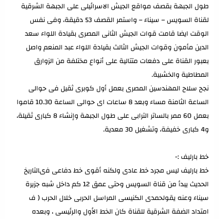
طول الجبهة بقصف مواقع الجيش الاسرائيلى على الجبهة الشرقية
لقناة السويس – سيناء – واستمر القصف 53 دقيقة، وفى نفس
الوقت ايضا قامت قوات الجيش الثانى المصرى بقيادة اللواء سعد
الدين مأمون وقوات الجيش الثالث بقيادة اللواء عبد المنعم واصل
بعبور القناة على دفعات متتالية على أنواع مختلفة من الزوارق
المطاطية والخشبية.
نجح سلاح المهندسين المصرى بعمل أول كوبرى ثقيل فى حوالى
الساعة الثامنة مساء وبعد 8 ساعات اى حوالى الساعة 10.30 قاموا
بعمل 60 ممر بالساتر الترابى على طول الجبهة وإنشاء 8 كبارى ثقيلة،
و4 كبارى خفيفة، وتشغيل 30 معدية.
خط بارليف :-
خط بارليف ليس مجرد خط عادى ولكنه أقوى خط دفاعى فىالتاريخ
الحديث يبدأ من قناة السويس وحتى عمق 12 كم داخل شبه جزيرة
سيناء وعنه يقولحمدى الكنيسى المراسل الحربى خلال الحرب ( ف
امتداد الضفة الشرقية للقناة كان الخط الأول والرئيسى ، وبعده