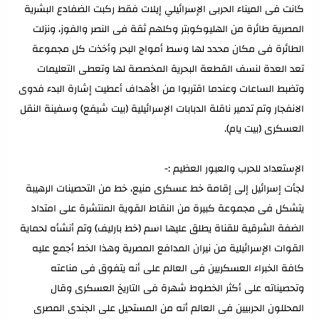
كانت فى الميناء الحربى الإسرائيلي إيلات فقط ركبت الضفادع البشرية
المصرية طائرة من الهليوكوبتر وكلهم ثقة فى النصر والفوز، ونزلت
الطائرة فى مكان محدد لها وسط أمواج البحر وأخذت كل مجموعة
تعد العدة لنسف القطعة البحرية المخصصة لها وتعطى التعليمات
وتضبط الساعات وعندما اقتربوا من الأهداف أعطيت إشارة البدء فدوى
الانفجار وتم تدمير ناقلة الدبابات الإسرائيلية (بيت شيفع) وسفينة النقل
العسكرى (بيت يام).
الإستعداد للحرب والعبور العظيم :-
لجأت إسرائيل إلى إقامة خط عسكرى منيع، خط من التحصينات الرهيبة
يتشكل فى مجموعة كبيرة من النقاط القوية المنتشرة على امتداد
الضفة الشرقية للقناة يطلق عليها اسم (خط بارليف) وتم أنشأه لحماية
القوات الإسرائيلية من نيران المدافع المصرية وهذا الخط أجمع عليه
كافة الخبراء العسكريين فى العالم على أنه يتفوق فى مناعته
وتحصيناته على أكثر الخطوط شهرة فى التاريخ العسكرى وقال
المحللون الحربيين فى العالم أنه من المستحيل على الجندى المصرى