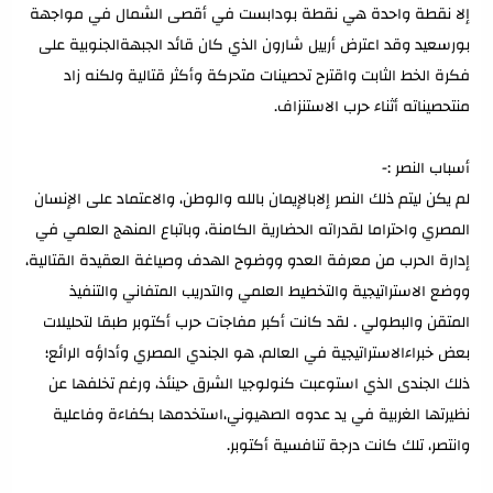
إلا نقطة واحدة هي نقطة بودابست في أقصى الشمال في مواجهة
بورسعيد وقد اعترض أرييل شارون الذي كان قائد الجبهةالجنوبية على
فكرة الخط الثابت واقترح تحصينات متحركة وأكثر قتالية ولكنه زاد
منتحصيناته أثناء حرب الاستنزاف.
أسباب النصر :-
لم يكن ليتم ذلك النصر إلابالإيمان بالله والوطن، والاعتماد على الإنسان
المصري واحتراما لقدراته الحضارية الكامنة، وباتباع المنهج العلمي في
إدارة الحرب من معرفة العدو ووضوح الهدف وصياغة العقيدة القتالية،
ووضع الاستراتيجية والتخطيط العلمي والتدريب المتفاني والتنفيذ
المتقن والبطولي . لقد كانت أكبر مفاجآت حرب أكتوبر طبقا لتحليلات
بعض خبراءالاستراتيجية في العالم، هو الجندي المصري وأداؤه الرائع؛
ذلك الجندى الذي استوعبت كنولوجيا الشرق حينئذ، ورغم تخلفها عن
نظيرتها الغربية في يد عدوه الصهيوني،استخدمها بكفاءة وفاعلية
وانتصر، تلك كانت درجة تنافسية أكتوبر.