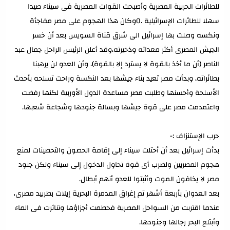
للطائرات الحربية المصرية وأصبحت القوات المصرية فى سيناء صيدا
سهلا للطائرات الإسرائيلية .0وكان هذا الهجوم على مصر مفاجأة
ونكسه وصلت بها إسرائيل الى شرق قناة السويس بعد أن خسر
الجيش المصرى أكثر معداته وذخيرته،وقد أعلن الرئيس الراحل جمال عبد
الناصر (أن ما أخذ بالقوة لا يسترد إلا بالقوة)، وأن العدو لن يرهبنا
بطائراته، وبدأت مصر تعيد بناء جيشها بعد النكسة وراحت تسلحه بأحدث
الأسلحة وأحسنها وطلبت مصر مساعدة الدول الأوربية لكنها رفضت
واعتمدمت مصر على قوة جيشها وبسالة جنودها وشجاعة شعبها.
حرب الإستنزاف :-
بدأت إسرائيل بعد أن أحتلت سيناء إلى إقامة الحصون والتحصينات لمنع
هجوم المصريين ولضرب أى قوة تحاول الدخول إلى سيناء ولكن جنود
مصر لا يخافون الموت وأثبتوا للعدو أنهم أبطال.
بعد العدوان بأربعة أشهر تم إغراق المدمرة البحرية إيلات بطربيد مصرى،
عندما اقتربت من السواحل المصرية فحطمت أجزاؤها وتناثرت فى الماء
وأبتلع البحر رجالها وجنودها.