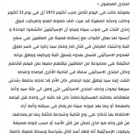
الجندى المجهول :-
بطولته كانت فى اليوم الثامن لحرب أكتوبر 1973 أى فى يوم 13 أكتوبر
وكانت وحدته الصغيرة قد عبرت خلف خطوط العدو وتمركزت فوق
إحدى التبات فى جنوب سيناء ويبدو أن الإسرائيليين اكتشفوا الوحدة و
أرسلوا لها بعض القوات مع إسقاط فصيلة من المظليين على سفح
التبة واشتبك الطرفان فى قتال ضار وفكر سيد زكريا فى كسر طوق
الهجوم الاسرائيلى فتسلل بهدوء يتسلق التبة ويركبها ويطلق نيرانه
الكثيفة على مجموعة من المظليين ليقتلهم جميعا بمن فيهم قائدهم
وكان الجندى الاسرائيلى سابقا فى الناحية الأخرى فرصده وعندما
التفت إليه سيد ليطلق عليه الرصاص كان الأخر قد عاجله بدفعة رشاش
سريعة ليموت وزحف الجندى الاسرائيلى حتى وصل الى جثة سيد وأخذ
متعلقاته، بطاقته العسكرية،خطاباً كان قد كتبه الى والده قبل قيامه
بالمهمة أو ربما بعد عبوره سيناء لم يفكر فى سرقته وأنما أراد
الاحتفاظ بها تذكارا على روح قتالية وشجاعة فائقة ربما لم يصادفها
من قبل وانه هو الذى تمكن من قتل الأسد أو حسب قوله لصحيفة
يديعوت الإسرائيلية أنه فعلا أسد قاتل بشراسة وبسالة فصيلة كاملة