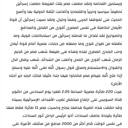
ويستحيل اقتحامه ولقد حطمت مصر بتلك الهزيمة حطمت إسرائيل
تحطيماً سياسيا وحربياً واقتصاديا وأضاعت الثقة الدولية بها وأصبح
الحديث عنى تفوقها الحربى وهماً وخيال، ولقد نسيت إسرائيل أن قوة
الأيمان الكامنة فى نفس المصرى أقوى من القنابل والمدافع
والصواريخ لقد تضاءل ما قدمته إسرائيل من استحكامات قوية، وما
نظمته من طيران قوى وما جمعته من دبابات عصرية أمام قوة أيمان
وحب الجندى المصرى لبلده وهذه هى طبيعة شعب مصر من قديم
الزمان شعب أقوى من المحن وأصلب من الشدائد. شعب يرفض الذل
والهوان والاستسلام وصدق قول رسول الله صلى الله عليه وسلم:
(إذا فتح الله عليكم مصر فاتخذوا فيها جندا كثيفا فذلك الجند خير أجناد
الأرض).
عبرت 220 طائرة مصرية الساعة 2.05 ظهرا يوم السادس من اكتوبر
قناة السويس على ارتفاع منخفض لضرب الأهداف الإسرائيلية بسيناء
وقد حققت هذه الضربة هدفها بنجاح وخسرت مصر 11 طائرة فقط منها
طائرة بقيادة عاطف السادات أخو الرئيس الراحل أنور السادات.
فى نفس الوقت قام أكثر من 2000 مدفع من مختلف الأعيرة على