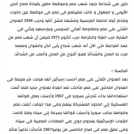
دليل على شجاعة جنود شعب مصر وموقعة حطين بقيادة صلاح الدين
الأيوبى و المغول و كانت مقبرتهم فى مصر فى موقعة عين جالوت
ونتذكر أيضا الحملة الفرنسية وفشلها فشل أكيد وحرب 1956 العدوان
الثلاثى على مصر ومقاومة أهالي السويس وبورسعيد ويأتي فى
النهاية حرب العزة والكرامة حرب أكتوبر 1973 لتبرهن أن شعب مصر من
عهد الفراعنة حتى الآن أنه شعب شجاع يأبى الذل والهوان ومهما
مرت به المحن والشدائد فهو أقوى من المحن وأصلب من الشدائد.
النكسة :-
بعد العدوان الثلاثى على مصر أحست إسرائيل أنها هزمت شر هزيمة فى
العدوان الفاشل على مصر فأخذت تعد العدة لعدوان جديد فلما أتمت
استعداداتها بدأت تتحرش بسوريا فى 1967 وأرسلت بعض قواتها
العسكرية إلي الحدود المشتركة بينهم وفى هذا الوقت أعلنت مصر
وقوفها بجانب سوريا وأرسلت قواتها بسرعة إلى سيناء وهنا قامت
القوات الإسرائيلية بهجوم جوى على المطارات المصرية فى سيناء
وفى عمق مصر فى صباح الخامس من يونيو1967 فأحدثت تدميراً هائلا